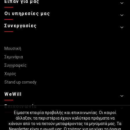
Είπαν για μας
Οι υπηρεσίες μας
Συνεργασίες
Μουσική
Σεμινάρια
Συγγραφείς
Χορός
Stand up comedy
WeWill
Επικοινωνία
Είμαστε εταιρία προβολής και επικοινωνίας. Οι καιροί
άλλαξαν, τα περιστέρια έχουν καλύτερα πράγματα να
κάνουν από το να πετούν μεταφέροντας τα μηνύματά μας. Τα
Copyright © 2024 Vasso Sotiriou / All rights reserved
Newsletter είναι η φωνή μας. Ο τρόπος για να γίνει το όραμα