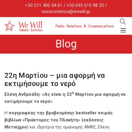
+30 211 400 54 61 / +30 693 615 98 35 /
vassosotiriou@wewill.gr
Blog
22η Μαρτίου – μια αφορμή να
εκτιμήσουμε το νερό
α
Ελένη Ανδρεάδη: «Ας είναι η 22
Μαρτίου μια αφορμή να
εκτιμήσουμε το νερό»
Η
συγγραφέας της βραβευμένης
bestseller
σειράς
βιβλίων «Πράκτορες του Πλανήτη» (εκδόσεις
Μεταίχμιο
) και ιδρύτρια της ομώνυμης ΑΜΚΕ, Ελένη