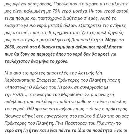
μας αφήνει αδιάφορους; Παρόλο που η επιφάνεια του πλανήτη
μας είναι καλυμμένη με 70% νερό, μονάχα 1% του νερού αυτού
είναι πόσιμο και ταυτόχρονα διαθέσιμο σ’ εμάς. Αυτό το
ελάχιστο γλυκό νερό, μεταξύ άλλων, εξυπηρετεί τις ανάγκες
μας στο σπίτι και στη βιομηχανία, ποτίζει τις καλλιέργειές
μας και στεγάζει μια εκπληκτική βιοποικιλότητα
. Μέχρι το
2050, κοντά στα 6 δισεκατομμύρια άνθρωποι προβλέπεται
πως θα ζουν σε περιοχές όπου το νερό δεν θα αρκεί για
τουλάχιστον ένα μήνα το χρόνο.
Μια από τις πρώτες αποστολές της Αστικής Μη-
Κερδοσκοπικής Εταιρείας Πράκτορες του Πλανήτη ήταν η
«Αποστολή: Ο Κύκλος του Νερού», σε συνεργασία με
την ΕΥΔΑΠ, στο φράγμα του Μαραθώνα. Σε μια ανοιχτή
εκδήλωση, προσκαλέσαμε παιδιά να μάθουν τι είναι ο κύκλος
του νερού. Θέλαμε να κατανοήσουν πως – όπως ο πράκτορας
Ιάσωνας εξηγεί στον αναγνώστη στο πρώτο βιβλίο της σειράς
Πράκτορες του Πλανήτη, Γίνε Πράκτορας του Πλανήτη-
το
νερό στη Γη ήταν και είναι πάντα το ίδιο σε ποσότητα
. Ενώ οι