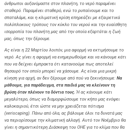
άνθρωποι αυξανόμαστε στον πλανήτη, το νερό παραμένει
σταθερό. Παραμένει σταθερό, ενώ το ρυπαίνουμε και το
σπαταλάμε, και η κλιματική κρίση επηρεάζει με εξαιρετικά
πολύπλοκους τρόπους τον κύκλο του νερού και την ευαίσθητη
ισορροπία του πλανήτη μας από την οποία εξαρτάται η ζωή
μας, όπως την ξέρουμε.
Ας είναι η 22 Μαρτίου λοιπόν, μια αφορμή να εκτιμήσουμε το
νερό. Ας γίνει η αφορμή να ενημερωθούμε και να κάνουμε κάτι
που να δείχνει έμπρακτα ότι κατανοούμε πως αποτελεί
θησαυρό τον οποίο μπορεί να χάσουμε. Ας είναι μια μικρή
κίνηση για αρχή, αν δεν ξέρουμε από πού να ξεκινήσουμε:
Να
μάθουμε, για παράδειγμα, στα παιδιά μας να κλείνουν τη
βρύση όταν πλένουν τα δόντια τους.
Ή ας κάνουμε κάτι
μεγαλύτερο, όπως να διαμορφώσουμε τον κήπο μας ενόψει
καλοκαιριού, έτσι ώστε να μην χρειάζεται πότισμα
(xeriscaping). Πάνω από όλα, ας βάλουμε όλοι τα δυνατά μας
να περιορίσουμε την κλιματική αλλαγή. Αυτό τον Νοέμβριο θα
γίνει η σημαντικότερη Διάσκεψη του ΟΗΕ για το κλίμα που θα