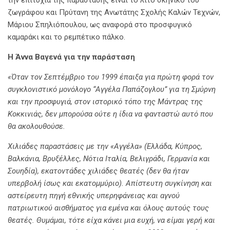
την επιτυχία της παράστασης είναι το λιτό σκηνικό του
ζωγράφου και Πρύτανη της Ανωτάτης Σχολής Καλών Τεχνών,
Μάριου Σπηλιόπουλου, ως αναφορά στο προσφυγικό
καμαράκι και το ρεμπέτικο πάλκο.
Η Άννα Βαγενά για την παράσταση
«Όταν τον Σεπτέμβριο του 1999 έπαιξα για πρώτη φορά τον
συγκλονιστικό μονόλογο “Αγγέλα Παπάζογλου” για τη Σμύρνη
και την προσφυγιά, στον ιστορικό τόπο της Μάντρας της
Κοκκινιάς, δεν μπορούσα ούτε η ίδια να φανταστώ αυτό που
θα ακολουθούσε.
Χιλιάδες παραστάσεις με την «Αγγέλα» (Ελλάδα, Κύπρος,
Βαλκάνια, Βρυξέλλες, Νότια Ιταλία, Βελιγράδι, Γερμανία και
Σουηδία), εκατοντάδες χιλιάδες θεατές (δεν θα ήταν
υπερβολή ίσως και εκατομμύριο). Απίστευτη συγκίνηση και
αστείρευτη πηγή εθνικής υπερηφάνειας και αγνού
πατριωτικού αισθήματος για εμένα και όλους αυτούς τους
θεατές. Θυμάμαι, τότε είχα κάνει μια ευχή, να είμαι γερή και