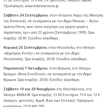
21:00. Εισιτήρια: 10 € και 5 € (φοιτητές, άνεργοι, ΑμεΑ).
Προπώληση:
www.ticketservices.gr
Σάββατο 24 Σεπτεμβρίου
, στον Ιστορικό Χώρο της Μάντρας
της Κοκκινιάς, σε συνεργασία με τον Δήμο Νίκαιας – Αγίου
Ιωάννη Ρέντη, εκεί όπου παίχτηκε για πρώτη φορά η
παράσταση, πριν από 23 χρόνια (Σεπτέμβριος 1999). Ώρα
έναρξης: 20:00. Είσοδος ελεύθερη.
Κυριακή 25 Σεπτεμβρίου
, στην Ηλιούπολη, στο Θέατρο
«Δημήτρης Κιντής», σε συνεργασία με τον Δήμο
Ηλιούπολης. Ώρα έναρξης: 20:30. Είσοδος ελεύθερη.
Παρασκευή 7 Οκτωβρίου
, στον Βύρωνα, στο Θέατρο
Βράχων «Άννα Συνοδινού», σε συνεργασία με τον Δήμο
Βύρωνα. Ώρα έναρξης: 20:00. Είσοδος ελεύθερη.
Σάββατο 19 και 20 Νοεμβρίου
στη Θεσσαλονίκη, στο
Θέατρο ΑΜΑΛΙΑ. Ώρα έναρξης: 21:00 Εισιτήρια: 15 € και 12 €
(άνεργοι, φοιτητές, ΑμεΑ, Άνω των 65 ετών). Τηλέφωνο
κρατήσεων: 2310 842 509.