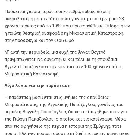
Πρόκειται για μια παράσταση-σταθμό, καθώς είναι η
μακροβιότερη με τον ίδιο πρωταγωνιστή, αφού μετράει 23
χρόνια πορείας από το 1999 που πρωτοανέβηκε. Επίσης, ήταν
η πρώτη θεατρική αναφορά στη Μικρασιατική Καταστροφή,
στην προσφυγιά και τον ξεριζωμό.
Μ’ αυτή την περιοδεία, μια ευχή της Άννας Βαγενά
πραγματώνεται: Να συναντηθεί και πάλι με τη σπουδαία
Αγγέλα Παπάζογλου στην επέτειο των 100 χρόνων από τη
Μικρασιατική Καταστροφή.
Λίγα λόγια για την παράσταση
Η παράσταση βασίζεται στις μνήμες της σπουδαίας
Μικρασιάτισσας, της Αγγελικής Παπάζογλου, γυναίκας του
ρεμπέτη Βαγγέλη Παπάζογλου, όπως τις διηγήθηκε στον γιο
της Γιώργη Παπάζογλου, ο οποίος και τις κατέγραψε. Μέσα
από τις αφηγήσεις της περνά η ιστορία της Σμύρνης, τότε
που οι Έλληνες κυριαρχούσαν στη ζωή της, με τις μαγευτικές