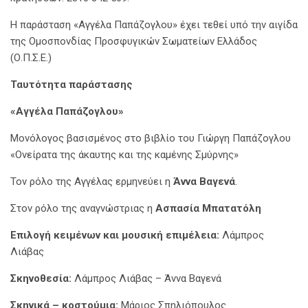
Η παράσταση «Αγγέλα Παπάζογλου» έχει τεθεί υπό την αιγίδα
της Ομοσπονδίας Προσφυγικών Σωματείων Ελλάδος
(Ο.Π.Σ.Ε.)
Ταυτότητα παράστασης
«Αγγέλα Παπάζογλου»
Μονόλογος βασισμένος στο βιβλίο του Γιώργη Παπάζογλου
«Ονείρατα της άκαυτης και της καμένης Σμύρνης»
Τον ρόλο της Αγγέλας ερμηνεύει η
Άννα Βαγενά
.
Στον ρόλο της αναγνώστριας η
Ασπασία Μπατατόλη
Επιλογή κειμένων και μουσική επιμέλεια:
Λάμπρος
Λιάβας
Σκηνοθεσία:
Λάμπρος Λιάβας – Άννα Βαγενά
Σκηνικά – κοστούμια:
Μάριος Σπηλιόπουλος