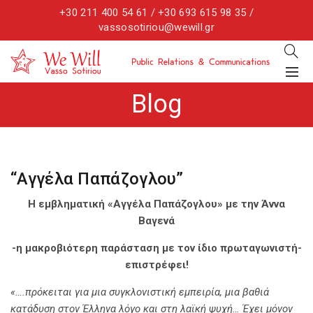
+30 211 400 54 61 / +30 693 615 98 35 /
vassosotiriou@wewill.gr
Blog
“Αγγέλα Παπάζογλου”
Η εμβληματική «Αγγέλα Παπάζογλου» με την Άννα
Βαγενά
-η μακροβιότερη παράσταση με τον ίδιο πρωταγωνιστή-
επιστρέφει!
«….πρόκειται για μια συγκλονιστική εμπειρία, μια βαθιά
κατάδυση στον Έλληνα λόγο και στη λαϊκή ψυχή… Έχει μόνον