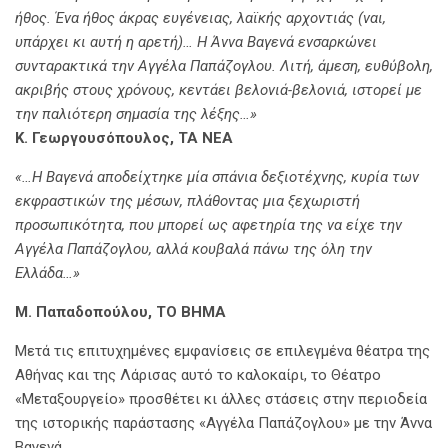
ήθος. Ένα ήθος άκρας ευγένειας, λαϊκής αρχοντιάς (ναι,
υπάρχει κι αυτή η αρετή)… Η Άννα Βαγενά ενσαρκώνει
συνταρακτικά την Αγγέλα Παπάζογλου. Λιτή, άμεση, ευθύβολη,
ακριβής στους χρόνους, κεντάει βελονιά-βελονιά, ιστορεί με
την παλιότερη σημασία της λέξης…»
Κ. Γεωργουσόπουλος, ΤΑ ΝΕΑ
«…Η Βαγενά αποδείχτηκε μία σπάνια δεξιοτέχνης, κυρία των
εκφραστικών της μέσων, πλάθοντας μια ξεχωριστή
προσωπικότητα, που μπορεί ως αφετηρία της να είχε την
Αγγέλα Παπάζογλου, αλλά κουβαλά πάνω της όλη την
Ελλάδα…»
Μ. Παπαδοπούλου, ΤΟ ΒΗΜΑ
Μετά τις επιτυχημένες εμφανίσεις σε επιλεγμένα θέατρα της
Αθήνας και της Λάρισας αυτό το καλοκαίρι, το Θέατρο
«Μεταξουργείο» προσθέτει κι άλλες στάσεις στην περιοδεία
της ιστορικής παράστασης «Αγγέλα Παπάζογλου» με την Άννα
Βαγενά.