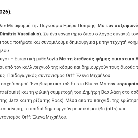
026):
αλί» Με αφορμή την Παγκόσμια Ημέρα Ποίησης.
Με τον σαξοφωνί
mitris Vassilakis).
Σε ένα εργαστήριο όπου ο λόγος συναντά τον
ά τους ποιήματα και συνομιλούμε δημιουργικά με την τεχνητή νοη
ήλου.
υγό» – Εικαστική μυθολογία
Με τη διεθνούς φήμης εικαστικό 
αι από τον καλλιτεχνικό της κόσμο και δημιουργούν τους δικούς 
υς. Παιδαγωγικός συντονισμός Orff: Έλενα Μιχαήλου.
τοσχεδιασμού: Ένα βιωματικό ταξίδι στα Blues»
Με τον κορυφαί
trafouris) και τη φιλική συμμετοχή του Δημήτρη Βασιλάκη στο σ
 της Jazz και τη ρίζα της Rock). Μέσα από το παιχνίδι της ερώτησ
ται κίνηση, τα παιδιά δημιουργούν μουσικά μοτίβα (riffs) και
τονισμός Orff: Έλενα Μιχαήλου.