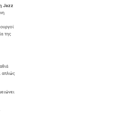
η Jazz
νη.
ιουργοί
ία της
βαθιά
χι απλώς
μειώνει
ν