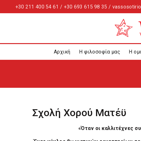
+30 211 400 54 61 / +30 693 615 98 35 / vassosotiri
Αρχική
Η φιλοσοφία μας
Η ομ
Σχολή Χορού Ματέϋ
«Όταν οι καλλιτέχνες σ