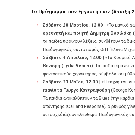
Το Πρόγραμμα των Εργαστηρίων (Άνοιξη 2
Σάββατο 28 Μαρτίου, 12:00
| «Το μαγικό χ
ερευνητή και ποιητή Δημήτρη Βασιλάκη (Di
τα παιδιά υφαίνουν λέξεις, συνθέτουν τα δικ
Παιδαγωγικός συντονισμός Orff: Έλενα Μιχα
Σάββατο 4 Απριλίου, 12:00
| «Το Κοσμικό Α
Βενιέρη (Lydia Venieri).
Τα παιδιά εμπνέοντ
φανταστικούς χαρακτήρες, σύμβολα και μύθο
Σάββατο 23 Μαΐου, 12:00
| «Η τέχνη του αυ
πιανίστα Γιώργο Κοντραφούρη
(George Kon
Τα παιδιά ανακαλύπτουν τα Blues (την καρδιά
απάντησης (Call and Response), ο ρυθμός γίνε
αυτοσχεδιάζουν ελεύθερα. Παιδαγωγικός συν