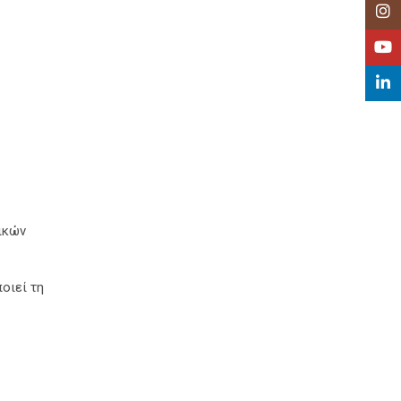
Insta
YouT
Linke
ικών
οιεί τη