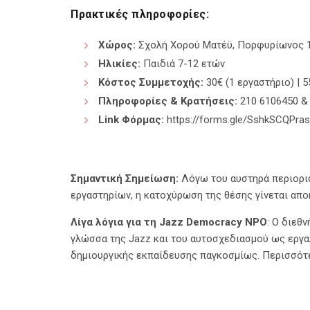
Πρακτικές πληροφορίες:
Χώρος:
Σχολή Χορού Ματέϋ, Πορφυρίωνος 1
Ηλικίες:
Παιδιά 7-12 ετών
Κόστος Συμμετοχής:
30€ (1 εργαστήριο) | 
Πληροφορίες & Κρατήσεις:
210 6106450 &
Link
Φόρμας
:
https://forms.gle/SshkSCQPra
Σημαντική Σημείωση:
Λόγω του αυστηρά περιορισ
εργαστηρίων, η κατοχύρωση της θέσης γίνεται απ
Λίγα λόγια για τη Jazz Democracy NPO
: O διεθ
γλώσσα της Jazz και του αυτοσχεδιασμού ως εργαλ
δημιουργικής εκπαίδευσης παγκοσμίως. Περισσότε