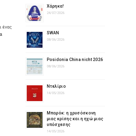
z
Χάρηκα!
24/07/2026
ι ένας
SWAN
α
08/06/2026
Posidonia China nicht 2026
08/06/2026
Ντελίριο
14/05/2026
Μπαρόκ: η χρυσόσκονη
μιας κρίσης και η ηχώ μιας
υπόσχεσης
14/05/2026