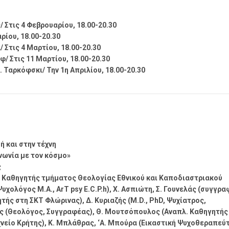
 Στις 4 Φεβρουαρίου, 18.00-20.30
ρίου, 18.00-20.30
 Στις 4 Μαρτίου, 18.00-20.30
 Στις 11 Μαρτίου, 18.00-20.30
 Ταρκόφσκι/ Την 1η Απριλίου, 18.00-20.30
ή και στην τέχνη
νωνία με τον κόσμο»
ς
ς Καθηγητής τμήματος Θεολογίας Εθνικού και Καποδιαστριακού
ολόγος Μ.Α., ArT psy E.C.P.h), Χ. Ασπιώτη, Σ. Γουνελάς (συγγρα
τής στη ΣΚΤ Φλώρινας), Δ. Κυριαζής (M.D., PhD, Ψυχίατρος,
ς (Θεολόγος, Συγγραφέας), Θ. Μουτσόπουλος (Αναπλ. Καθηγητής
χνείο Κρήτης), Κ. Μπλάθρας, ‘Α. Μπούρα (Εικαστική Ψυχοθεραπεύτ