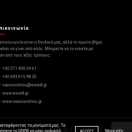
πικοινωνία
επικοινωνία είναι η δουλειά μας, αλλά το πρώτο βήμα
έπει να γίνει από εσάς. Μπορείτε να το κάνετε με
αν από τους εξής τρόπους:
+30 211 400 54 61
+30 693 615 98 35
vassosotiriou@wewill.gr
www.wewill.gr
www.vassosotiriou.gr
 μεταφέροντας τα μηνύματά μας. Τα
More info
φήσετε το GDPR να μπει ανάμεσά
ACCEPT
Made with
{DE.CO.DE}
by