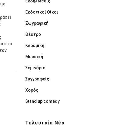
Εκδηλώσεις
πιο
Εκδοτικοί Οίκοι
εράσει
Ζωγραφική
ς
Θέατρο
ς
αι στο
Κεραμική
 τον
Μουσική
Σεμινάρια
Συγγραφείς
Χορός
Stand up comedy
Τελευταία Νέα