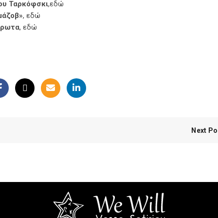
του Ταρκόφσκι
,
εδώ
μάζοβ»
,
εδώ
 έρωτα
,
εδώ
Next Po