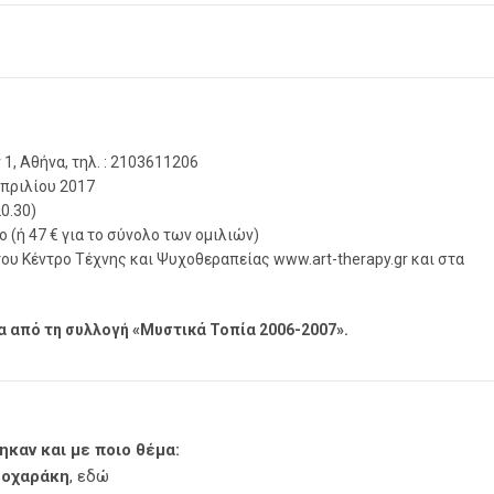
1, Αθήνα, τηλ. : 2103611206
Απριλίου 2017
20.30)
ο (ή 47 € για το σύνολο των ομιλιών)
ου Κέντρο Τέχνης και Ψυχοθεραπείας www.art-therapy.gr και στα
γα από τη συλλογή «Μυστικά Τοπία 2006-2007».
καν και με ποιο θέμα:
εοχαράκη
,
εδώ