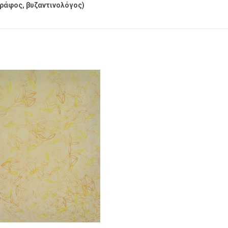
γράφος, βυζαντινολόγος)