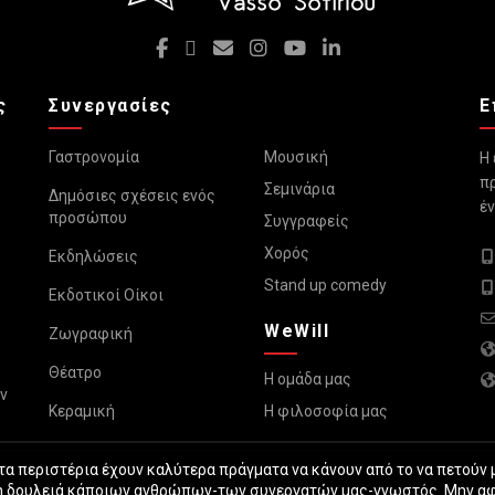
ς
Συνεργασίες
Ε
Γαστρονομία
Μουσική
Η 
πρ
Σεμινάρια
Δημόσιες σχέσεις ενός
έν
προσώπου
Συγγραφείς
Χορός
Εκδηλώσεις
Stand up comedy
Εκδοτικοί Οίκοι
WeWill
Ζωγραφική
Θέατρο
Η ομάδα μας
ν
Κεραμική
Η φιλοσοφία μας
 τα περιστέρια έχουν καλύτερα πράγματα να κάνουν από το να πετούν
και η δουλειά κάποιων ανθρώπων-των συνεργατών μας-γνωστός. Μην α