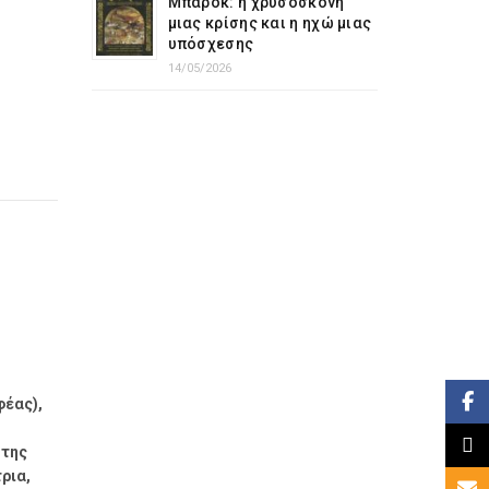
Μπαρόκ: η χρυσόσκονη
μιας κρίσης και η ηχώ μιας
υπόσχεσης
14/05/2026
Face
φέας),
X
 της
ρια,