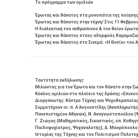
Το πρόγραμμα των ομιλιών
Έρωτας και θάνατος στα μονοπάτια της ποίησης/
Έρωτας και θάνατος στην τέχνη/ Στις 11 Φεβρουα
Η διαλεκτική του ανθρώπινου & του θείου έρωτα/
Έρωτας και θάνατος στους αδερφούς Καραμαζώφ/
Έρωτας και θάνατος στο Σινεμά: «Η Θυσία» του Α.
Ταυτότητα εκδήλωσης
Μιλώντας για τον Έρωτα και τον Θάνατο στην ζω
Κύκλος ομιλιών στο πλαίσιο της δράσης «Επικοι
Διοργανωτής: Κέντρο Τέχνης και Ψυχοθεραπεία
Συμμετέχουν οι: π. Α Αυγουστίδης (Αναπληρωτή
Πανεπιστημίου Αθηνών), Ν. Αναγνωστοπούλου (Ψυχ
Γ. Ζιώγας (Μαθηματικός, Εικαστικός, επ. Καθηγη
Παιδοψυχίατρος, Ψυχαναλυτής), Δ. Μαυρόπουλο
Ιστορίας της Τέχνης και του Πολιτισμού Πολυτε