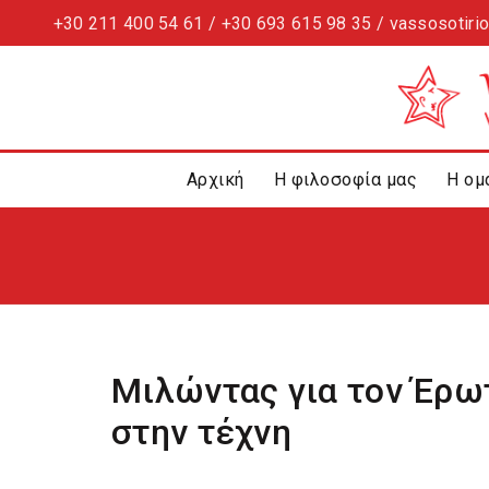
+30 211 400 54 61 / +30 693 615 98 35 / vassosotiri
Αρχική
Η φιλοσοφία μας
Η ομ
Μιλώντας για τον Έρωτ
στην τέχνη