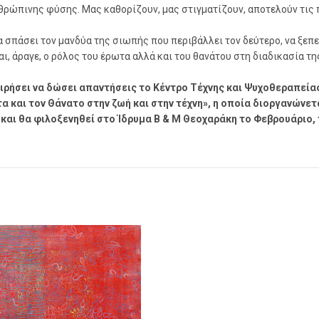
νθρώπινης φύσης. Μας καθορίζουν, μας στιγματίζουν, αποτελούν τις 
α σπάσει τον μανδύα της σιωπής που περιβάλλει τον δεύτερο, να ξεπ
ναι, άραγε, ο ρόλος του έρωτα αλλά και του θανάτου στη διαδικασία τη
ειρήσει να δώσει απαντήσεις το Κέντρο Τέχνης και Ψυχοθεραπεία
 και τον Θάνατο στην ζωή και στην τέχνη», η οποία διοργανώνετ
 και θα φιλοξενηθεί στο Ίδρυμα Β & Μ Θεοχαράκη το Φεβρουάριο,