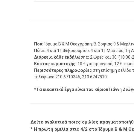
Πού:
Ίδρυμα Β & Μ Θεοχαράκη, Β. Σοφίας 9 & Μέρλιν 
Πότε:
4 και 11 Φεβρουαρίου, 4 και 11 Μαρτίου, 1η 
Διάρκεια κάθε εκδήλωσης:
2 ώρες και 30’ (18.00-
Κόστος συμμετοχής:
10 € για προαγορά, 12 € ταμεί
Περισσότερες πληροφορίες
στη επίσημη σελίδα τ
τηλέφωνα 210 6710346, 210 6747810
*Tα εικαστικά έργα είναι του κύριου Γιάννη Ζιώ
Δείτε αναλυτικά ποιες ομιλίες πραγματοποιήθη
*
Η πρώτη ομιλία στις 4/2 στο Ίδρυμα Β & Μ Θ