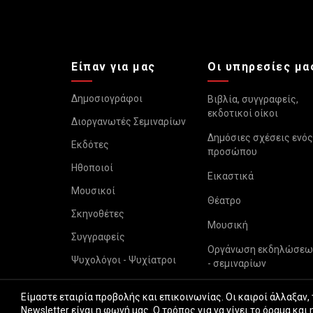
Είπαν για μας
Οι υπηρεσίες μα
Δημοσιογράφοι
Βιβλία, συγγραφείς,
εκδοτικοί οίκοι
Διοργανωτές Σεμιναρίων
Δημόσιες σχέσεις ενός
Εκδότες
προσώπου
Ηθοποιοί
Εικαστικά
Μουσικοί
Θέατρο
Σκηνοθέτες
Μουσική
Συγγραφείς
Οργάνωση εκδηλώσεω
Ψυχολόγοι - Ψυχίατροι
- σεμιναρίων
Είμαστε εταιρία προβολής και επικοινωνίας. Οι καιροί άλλαξαν,
Newsletter είναι η φωνή μας. Ο τρόπος για να γίνει το όραμα 