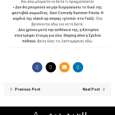
Και
εδώ
μπορείτε να δείτε τι πραγματεύεται
▪
Δεν θα μπορούσε να μην διοργανώσει το δικό της
φεστιβάλ κωμωδίας. Gazi Comedy Summer Fiesta: Η
καρδιά της stand-up σκηνής «χτυπά» στο Γκάζι
. Όλα
βρίσκονται
εδώ
για να τα δείτε.
. Δύο χρόνια μετά την ασθένειά της, η Κατερίνα
επιστρέφει έτοιμη για όλα. Staying alive ή Σχεδόν
πέθανα.
Δείτε όλες τις λεπτομέρειες
εδώ.
Previous Post
Next Post