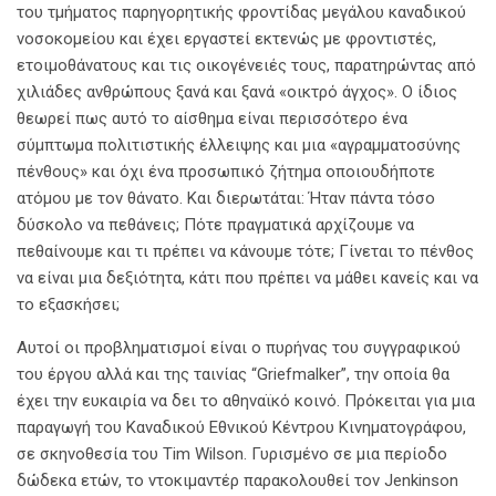
του τμήματος παρηγορητικής φροντίδας μεγάλου καναδικού
νοσοκομείου και έχει εργαστεί εκτενώς με φροντιστές,
ετοιμοθάνατους και τις οικογένειές τους, παρατηρώντας από
χιλιάδες ανθρώπους ξανά και ξανά «οικτρό άγχος». Ο ίδιος
θεωρεί πως αυτό το αίσθημα είναι περισσότερο ένα
σύμπτωμα πολιτιστικής έλλειψης και μια «αγραμματοσύνης
πένθους» και όχι ένα προσωπικό ζήτημα οποιουδήποτε
ατόμου με τον θάνατο. Και διερωτάται: Ήταν πάντα τόσο
δύσκολο να πεθάνεις; Πότε πραγματικά αρχίζουμε να
πεθαίνουμε και τι πρέπει να κάνουμε τότε; Γίνεται το πένθος
να είναι μια δεξιότητα, κάτι που πρέπει να μάθει κανείς και να
το εξασκήσει;
Αυτοί οι προβληματισμοί είναι ο πυρήνας του συγγραφικού
του έργου αλλά και της ταινίας “Griefmalker”, την οποία θα
έχει την ευκαιρία να δει το αθηναϊκό κοινό. Πρόκειται για μια
παραγωγή του Καναδικού Εθνικού Κέντρου Κινηματογράφου,
σε σκηνοθεσία του Tim Wilson. Γυρισμένο σε μια περίοδο
δώδεκα ετών, το ντοκιμαντέρ παρακολουθεί τον Jenkinson