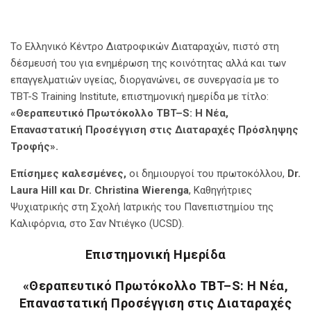
Το Ελληνικό Κέντρο Διατροφικών Διαταραχών, πιστό στη
δέσμευσή του για ενημέρωση της κοινότητας αλλά και των
επαγγελματιών υγείας, διοργανώνει, σε συνεργασία με το
TBT-S Training Institute, επιστημονική ημερίδα με τίτλο:
«Θεραπευτικό Πρωτόκολλο
TBT
–
S
: Η Νέα,
Επαναστατική Προσέγγιση στις Διαταραχές Πρόσληψης
Τροφής».
Επίσημες καλεσμένες,
οι δημιουργοί του πρωτοκόλλου,
Dr
.
Laura
Hill
και
Dr
.
Christina
Wierenga
, Καθηγήτριες
Ψυχιατρικής στη Σχολή Ιατρικής του Πανεπιστημίου της
Καλιφόρνια, στο Σαν Ντιέγκο (UCSD).
Επιστημονική Ημερίδα
«Θεραπευτικό Πρωτόκολλο
TBT
–
S
: Η Νέα,
Επαναστατική Προσέγγιση στις Διαταραχές