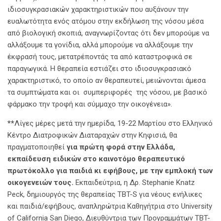
ιδιοσυγκρασιακών χαρακτηριστικών που αυξάνουν την
ευαλωτότητα ενός ατόμου στην εκδήλωση της νόσου μέσα
από βιολογική σκοπιά, αναγνωρίζοντας ότι δεν μπορούμε να
αλλάξουμε τα γονίδια, αλλά μπορούμε να αλλάξουμε την
έκφρασή τους, μετατρέποντάς τα από καταστροφικά σε
παραγωγικά. Η θεραπεία εστιάζει στο ιδιοσυγκρασιακό
χαρακτηριστικό, το οποίο αν θεραπευτεί, μειώνονται άμεσα
τα συμπτώματα και οι συμπεριφορές της νόσου, με βασικό
φάρμακο την τροφή και σύμμαχο την οικογένεια».
**
Λίγες μέρες μετά την ημερίδα, 19-22 Μαρτίου στο Ελληνικό
Κέντρο Διατροφικών Διαταραχών στην Κηφισιά, θα
πραγματοποιηθεί
για πρώτη φορά στην Ελλάδα,
εκπαίδευση ειδικών στο καινοτόμο θεραπευτικό
πρωτόκολλο για παιδιά κι εφήβους, με την εμπλοκή των
οικογενειών τους.
Εκπαιδεύτρια, η Δρ. Stephanie Knatz
Peck, δημιουργός της θεραπείας TBT-S για νέους ενήλικες
και παιδιά/εφήβους, αναπληρώτρια Καθηγήτρια στο University
of California San Diego, Διευθύντρια των Προγραμμάτων TBT-