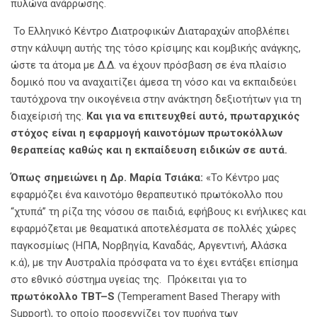
πυλώνα ανάρρωσης.
Το Ελληνικό Κέντρο Διατροφικών Διαταραχών αποβλέπει
στην κάλυψη αυτής της τόσο κρίσιμης και κομβικής ανάγκης,
ώστε τα άτομα με Δ.Δ. να έχουν πρόσβαση σε ένα πλαίσιο
δομικό που να αναχαιτίζει άμεσα τη νόσο και να εκπαιδεύει
ταυτόχρονα την οικογένεια στην ανάκτηση δεξιοτήτων για τη
διαχείρισή της.
Και για να επιτευχθεί αυτό, πρωταρχικός
στόχος είναι η εφαρμογή καινοτόμων πρωτοκόλλων
θεραπείας καθώς και η εκπαίδευση ειδικών σε αυτά.
Όπως σημειώνει η Δρ. Μαρία Τσιάκα:
«Το Κέντρο μας
εφαρμόζει ένα καινοτόμο θεραπευτικό πρωτόκολλο που
“χτυπά” τη ρίζα της νόσου σε παιδιά, εφήβους κι ενήλικες και
εφαρμόζεται με θεαματικά αποτελέσματα σε πολλές χώρες
παγκοσμίως (ΗΠΑ, Νορβηγία, Καναδάς, Αργεντινή, Αλάσκα
κ.ά), με την Αυστραλία πρόσφατα να το έχει εντάξει επίσημα
στο εθνικό σύστημα υγείας της. Πρόκειται για το
πρωτόκολλο
TBT
–
S
(Temperament Based Therapy with
Support), το οποίο προσεγγίζει τον πυρήνα των