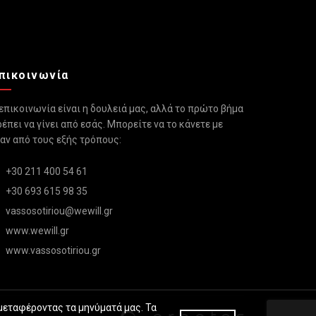
πικοινωνία
επικοινωνία είναι η δουλειά μας, αλλά το πρώτο βήμα
έπει να γίνει από εσάς. Μπορείτε να το κάνετε με
αν από τους εξής τρόπους:
+30 211 400 54 61
+30 693 615 98 35
vassosotiriou@wewill.gr
www.wewill.gr
www.vassosotiriou.gr
 μεταφέροντας τα μηνύματά μας. Τα