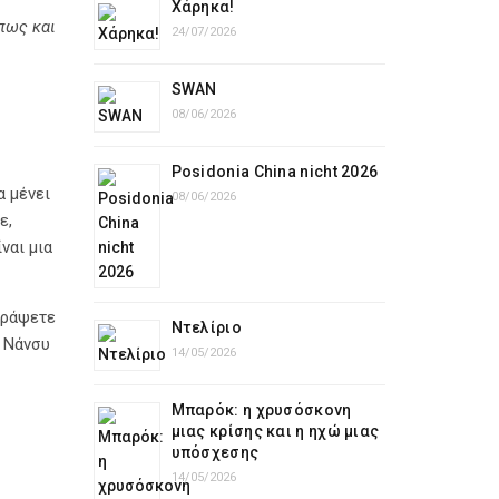
Χάρηκα!
πως και
24/07/2026
SWAN
08/06/2026
Posidonia China nicht 2026
α μένει
08/06/2026
ε,
ναι μια
γράψετε
Ντελίριο
. Νάνσυ
14/05/2026
Μπαρόκ: η χρυσόσκονη
μιας κρίσης και η ηχώ μιας
υπόσχεσης
14/05/2026