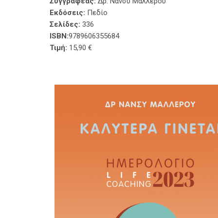
Συγγραφέας:
Δρ. Νάνσυ Μαλλέρου
Εκδόσεις:
Πεδίο
Σελίδες:
336
ISBN:
9789606355684
Τιμή:
15,90 €