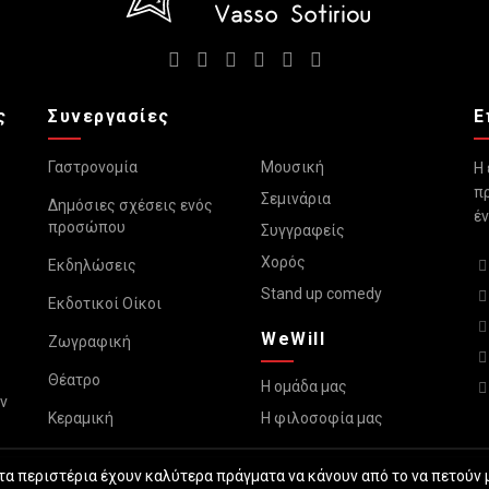
ς
Συνεργασίες
Ε
Γαστρονομία
Μουσική
Η 
πρ
Σεμινάρια
Δημόσιες σχέσεις ενός
έν
προσώπου
Συγγραφείς
Χορός
Εκδηλώσεις
Stand up comedy
Εκδοτικοί Οίκοι
WeWill
Ζωγραφική
Θέατρο
Η ομάδα μας
ν
Κεραμική
Η φιλοσοφία μας
 τα περιστέρια έχουν καλύτερα πράγματα να κάνουν από το να πετούν