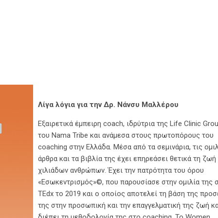
Λίγα λόγια για την Δρ. Νάνσυ Μαλλέρου
Eξαιρετικά έµπειρη coach, ιδρύτρια της Life Clinic Gro
του Nama Tribe και ανάµεσα στους πρωτοπόρους του
coaching στην Ελλάδα. Μέσα από τα σεµινάρια, τις οµιλ
άρθρα και τα βιβλία της έχει επηρεάσει θετικά τη ζωή
χιλιάδων ανθρώπων. Έχει την πατρότητα του όρου
«Εσωκεντρισµός»©, που παρουσίασε στην οµιλία της 
TEdx το 2019 και ο οποίος αποτελεί τη βάση της προσ
της στην προσωπική και την επαγγελµατική της ζωή κα
διέπει τη µεθοδολογία της στο coaching. Το Women