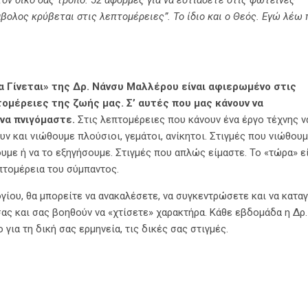
τον δικό σας τρόπο. 52 αφορμές για να εστιάσετε στις φωτεινές
βολος κρύβεται στις λεπτομέρειες”. Το ίδιο και ο Θεός. Εγώ λέω 
 Γίνεται» της Δρ. Νάνσυ Μαλλέρου είναι αφιερωμένο στις
τομέρειες της ζωής μας. Σ’ αυτές που μας κάνουν να
να πνιγόμαστε.
Στις λεπτομέρειες που κάνουν ένα έργο τέχνης ν
ν και νιώθουμε πλούσιοι, γεμάτοι, ανίκητοι. Στιγμές που νιώθουμ
υμε ή να το εξηγήσουμε. Στιγμές που απλώς είμαστε. Το «τώρα» εί
πτομέρεια του σύμπαντος.
γίου, θα μπορείτε να ανακαλέσετε, να συγκεντρώσετε και να κατα
ας και σας βοηθούν να «χτίσετε» χαρακτήρα. Κάθε εβδομάδα η Δρ
για τη δική σας ερμηνεία, τις δικές σας στιγμές.