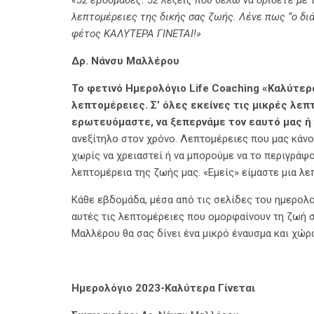
«52 εβδομάδες. 52 λέξεις που θέλω να ορίσετε με 
λεπτομέρειες της δικής σας ζωής. Λένε πως “ο διά
φέτος ΚΑΛΥΤΕΡΑ ΓΙΝΕΤΑΙ!»
Δρ. Νάνσυ Μαλλέρου
Το φετινό Ημερολόγιο
Life
Coaching «Καλύτερα
λεπτομέρειες. Σ’ όλες εκείνες τις μικρές λεπ
ερωτευόμαστε, να ξεπερνάμε τον εαυτό μας ή 
ανεξίτηλο στον χρόνο. Λεπτομέρειες που μας κάνου
χωρίς να χρειαστεί ή να μπορούμε να το περιγράψο
λεπτομέρεια της ζωής μας. «Εμείς» είμαστε μια λε
Κάθε εβδομάδα, μέσα από τις σελίδες του ημερολο
αυτές τις λεπτομέρειες που ομορφαίνουν τη ζωή σ
Μαλλέρου θα σας δίνει ένα μικρό έναυσμα και χώρο 
Ημερολόγιο 2023-Καλύτερα Γίνεται