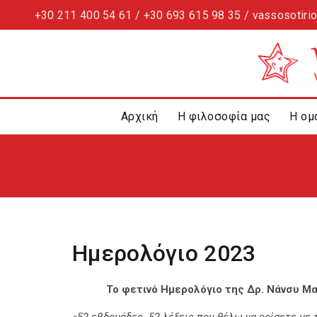
+30 211 400 54 61 / +30 693 615 98 35 / vassosotiri
Αρχική
Η φιλοσοφία μας
Η ομ
Ημερολόγιο 2023
Το φετινό Ημερολόγιο της Δρ. Νάνσυ Μ