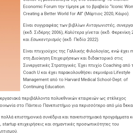
Economic Forum την τίµησε µε το βραβείο “Iconic Wo
Creating a Better World for All” (Μάρτιος 2020, Κάιρο).
Είναι συγγραφέας των βιβλίων
Ανταγωνιστές, συνεργα
(εκδ. Σιδέρης 2006),
Καλύτερα γίνεται
(εκδ. Φερενίκη 
και
Εσωκεντρισµός
(εκδ. Πεδίο 2022).
Είναι πτυχιούχος της Γαλλικής Φιλολογίας, ενώ έχει 
στη ∆ιοίκηση Επιχειρήσεων και διδακτορικό στις
Συνεργατικές Στρατηγικές. Έχει πτυχίο Coaching από 
Coach U και έχει παρακολουθήσει σεµινάρια Lifestyle
Management από το Harvard Medical School-Dept. of
Continuing Education.
ά εργασιακά περιβάλλοντα πολυεθνικών εταιρειών ως στέλεχος
κοινωνία στο Πάντειο Πανεπιστήµιο για περισσότερο από µία δεκα
πολλά επιστηµονικά συνέδρια και πανεπιστηµιακά προγράµµατα κα
, startup επιχειρήσεις και σηµαντικές προσωπικότητες του
λητισµού.