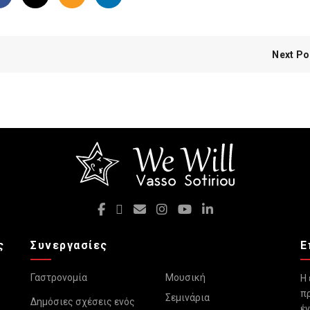
Next Po
ς
Συνεργασίες
Ε
Γαστρονομία
Μουσική
Η 
πρ
Σεμινάρια
Δημόσιες σχέσεις ενός
έν