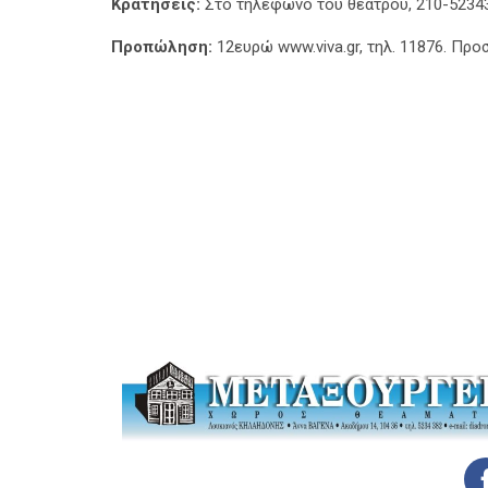
Κρατήσεις:
Στο τηλέφωνο του θεάτρου, 210-5234
Προπώληση:
12ευρώ
www.viva.gr
, τηλ. 11876. Πρ