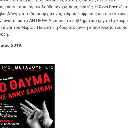
νια λειτουργίας. Δύο δεκαετίες κατά τις οποίες ανέβηκαν
αστάσεις που παρακολούθησαν χιλιάδες θεατές. Η Άννα Βαγενά, π
ηλαηδόνη για τη δημιουργία ενός χώρου έκφρασης και επικοινωνία
νεργασία με το ΔΗ.ΠΕ.ΘΕ Λάρισας, το εμβληματικό έργο «Το θαύμα
η είναι του Μάριου Πλωρίτη, η δραματουργική επεξεργασία του Βα
ούρη.
ρίου 2019.