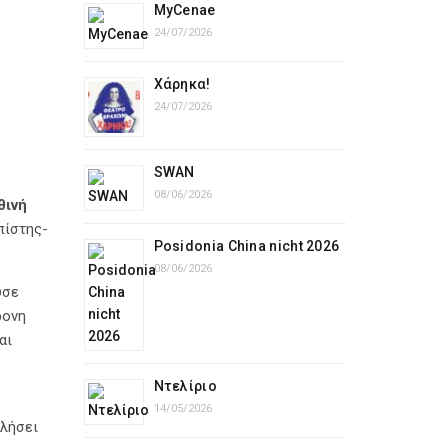
MyCenae
24/07/2026
Χάρηκα!
24/07/2026
SWAN
08/06/2026
θινή
πίστης-
Posidonia China nicht 2026
08/06/2026
ύσε
ρονη
αι
ς
Ντελίριο
14/05/2026
ιλήσει