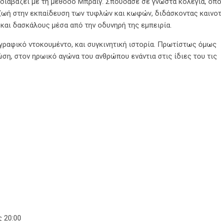
α διαβάζει με τη μέθοδο Μπράιγ. Σπούδασε σε γνωστά κολέγια, όπ
 ζωή στην εκπαίδευση των τυφλών και κωφών, διδάσκοντας καινο
και δασκάλους μέσα από την οδυνηρή της εμπειρία.
ιογραφικό ντοκουμέντο, και συγκινητική ιστορία. Πρωτίστως όμως
ώση, στον ηρωικό αγώνα του ανθρώπου ενάντια στις ίδιες του τις
 20:00