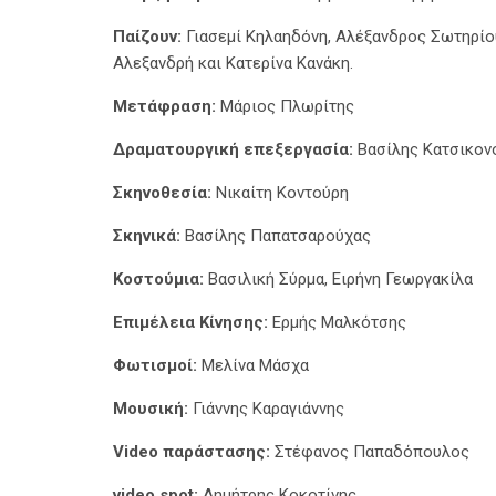
Παίζουν:
Γιασεμί Κηλαηδόνη, Αλέξανδρος Σωτηρίου
Αλεξανδρή και Κατερίνα Κανάκη.
Μετάφραση:
Μάριος Πλωρίτης
Δραματουργική επεξεργασία:
Βασίλης Κατσικον
Σκηνοθεσία:
Νικαίτη Κοντούρη
Σκηνικά:
Βασίλης Παπατσαρούχας
Κοστούμια:
Βασιλική Σύρμα, Ειρήνη Γεωργακίλα
Επιμέλεια Κίνησης:
Ερμής Μαλκότσης
Φωτισμοί:
Μελίνα Μάσχα
Mουσική:
Γιάννης Καραγιάννης
Video παράστασης:
Στέφανος Παπαδόπουλος
video spot:
Δημήτρης Κοκοτίνης