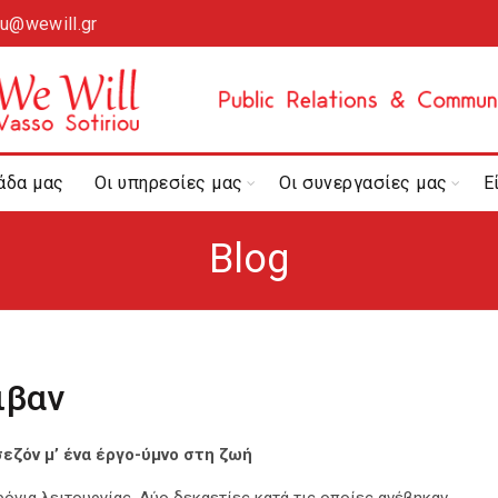
ou@wewill.gr
άδα μας
Οι υπηρεσίες μας
Οι συνεργασίες μας
Ε
Blog
ιβαν
σεζόν μ’ ένα έργο-ύμνο στη ζωή