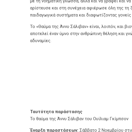
με τη νοηματική γλώσσα, αλλά και να γράφει και ν
αρίστευσε και στη συνέχεια αφιέρωσε όλη της τη
παιδαγωγικά συστήματα και διαφωτίζοντας γονείς 
Το «Θαύμα της Άννυ Σάλιβαν» είναι, λοιπόν, και β
αποτελεί έναν ύμνο στην ανθρώπινη θέληση και γν
αδυναμίες.
Ταυτότητα παράστασης
Το θαύμα της Άννυ Σάλιβαν του Ουίλιαμ Γκίμπσον
Έναρξη παραστάσεων:
Σάββατο 2 Νοεμβρίου στις