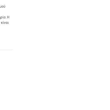
σμού
ρίο. Η
 είναι