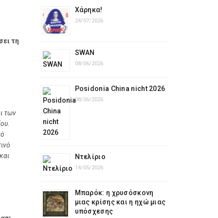
Χάρηκα!
24/07/2026
σει τη
SWAN
08/06/2026
Posidonia China nicht 2026
08/06/2026
ι των
ου.
νό
τινό
και
Ντελίριο
14/05/2026
Μπαρόκ: η χρυσόσκονη
μιας κρίσης και η ηχώ μιας
υπόσχεσης