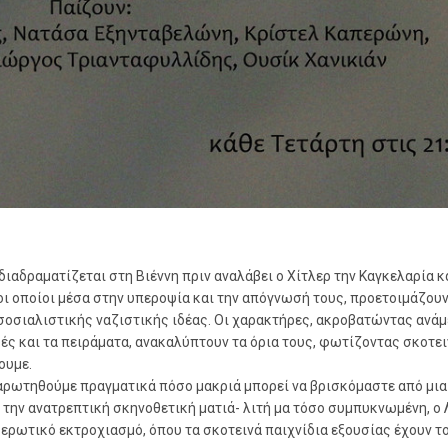
αδραματίζεται στη Βιέννη πριν αναλάβει ο Χίτλερ την Καγκελαρία κ
οι οποίοι μέσα στην υπεροψία και την απόγνωσή τους, προετοιμάζου
οσοσιαλιστικής ναζιστικής ιδέας. Οι χαρακτήρες, ακροβατώντας ανά
δές και τα πειράματα, ανακαλύπτουν τα όρια τους, φωτίζοντας σκοτε
ουμε.
ναρωτηθούμε πραγματικά πόσο μακριά μπορεί να βρισκόμαστε από μια
την ανατρεπτική σκηνοθετική ματιά- λιτή μα τόσο συμπυκνωμένη, ο
 ερωτικό εκτροχιασμό, όπου τα σκοτεινά παιχνίδια εξουσίας έχουν τ