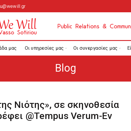
ou@wewill.gr
άδα μας
Οι υπηρεσίες μας
Οι συνεργασίες μας
Ε
Blog
ης Νιότης», σε σκηνοθεσία
τρέφει @Tempus Verum-Εν