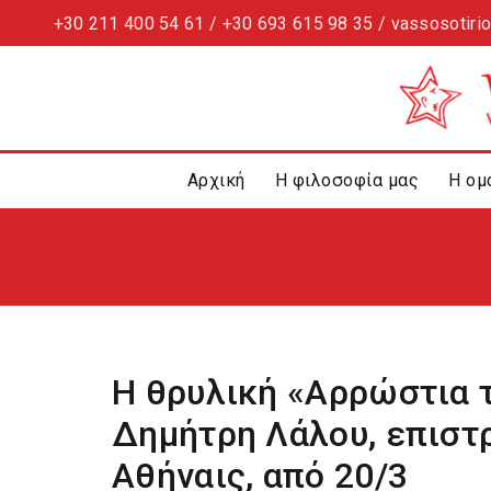
+30 211 400 54 61 / +30 693 615 98 35 / vassosotiri
Αρχική
Η φιλοσοφία μας
Η ομ
Η θρυλική «Αρρώστια τ
Δημήτρη Λάλου, επισ
Αθήναις, από 20/3