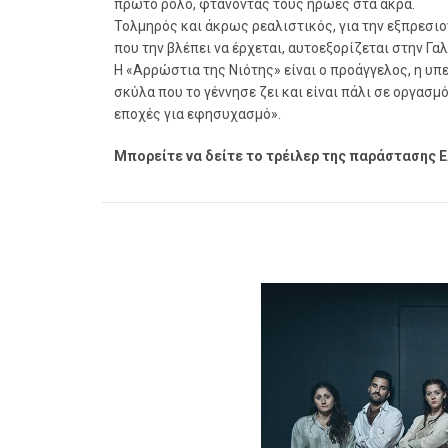
πρώτο ρόλο, φτάνοντας τους ήρωες στα άκρα.
Τολμηρός και άκρως ρεαλιστικός, για την εξπρεσιο
που την βλέπει να έρχεται, αυτοεξορίζεται στην Γα
Η «Αρρώστια της Νιότης» είναι ο προάγγελος, η υ
σκύλα που το γέννησε ζει και είναι πάλι σε οργασ
εποχές για εφησυχασμό».
Μπορείτε να δείτε το τρέιλερ της παράστασης