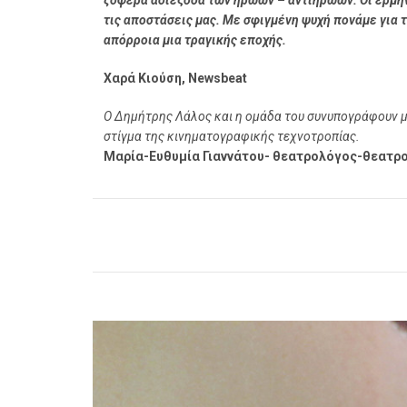
ζοφερά αδιέξοδα των ηρώων – αντιηρώων. Οι ερμηνε
τις αποστάσεις μας. Με σφιγμένη ψυχή πονάμε για 
απόρροια μια τραγικής εποχής.
Χαρά Κιούση, Newsbeat
Ο Δημήτρης Λάλος και η ομάδα του συνυπογράφουν μι
στίγμα της κινηματογραφικής τεχνοτροπίας.
Μαρία-Ευθυμία Γιαννάτου- θεατρολόγος-θεατροκ