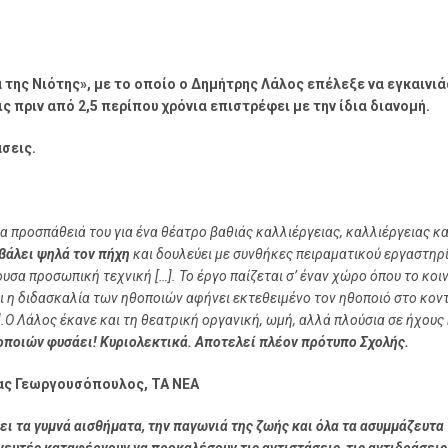
της Νιότης», με το οποίο ο Δημήτρης Λάλος επέλεξε να εγκαινιά
 πριν από 2,5 περίπου χρόνια επιστρέφει με την ίδια διανομή.
σεις.
α προσπάθειά του για ένα θέατρο βαθιάς καλλιέργειας, καλλιέργειας κα
 βάλει ψηλά τον πήχη
και δουλεύει με συνθήκες πειραματικού εργαστηρί
υσα προσωπική τεχνική […]. Το έργο παίζεται σ’ έναν χώρο όπου το κοι
σι η διδασκαλία των ηθοποιών αφήνει εκτεθειμένο τον ηθοποιό στο κον
].Ο Λάλος έκανε και τη θεατρική οργανική, ωμή, αλλά πλούσια σε ήχους 
οποιών φυσάει! Κυριολεκτικά. Αποτελεί πλέον πρότυπο Σχολής.
ς Γεωργουσόπουλος, ΤΑ ΝΕΑ
ι τα γυμνά αισθήματα, την παγωνιά της ζωής και όλα τα ασυμμάζευτα