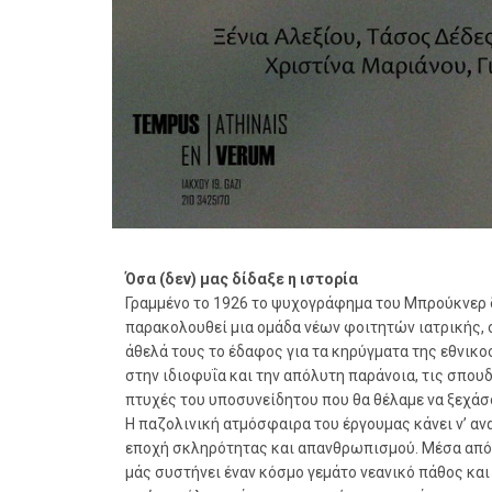
Όσα (δεν) μας δίδαξε η ιστορία
Γραμμένο το 1926 το ψυχογράφημα του Μπρούκνερ δι
παρακολουθεί μια ομάδα νέων φοιτητών ιατρικής, 
άθελά τους το έδαφος για τα κηρύγματα της εθνικ
στην ιδιοφυΐα και την απόλυτη παράνοια, τις σπου
πτυχές του υποσυνείδητου που θα θέλαμε να ξεχάσ
Η παζολινική ατμόσφαιρα του έργουμας κάνει ν’ α
εποχή σκληρότητας και απανθρωπισμού. Μέσα από 
μάς συστήνει έναν κόσμο γεμάτο νεανικό πάθος και