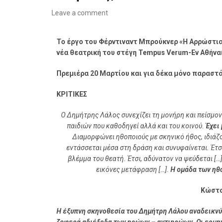
Leave a comment
Το έργο του Φέρντιναντ Μπρούκνερ «Η Αρρώστια 
νέα θεατρική του στέγη Tempus Verum-Εν Αθήναις
Πρεμιέρα 20 Μαρτίου και για δέκα μόνο παραστά
ΚΡΙΤΙΚΕΣ
Ο Δημήτρης Λάλος συνεχίζει τη μονήρη και πείσμον
παιδιών που καθοδηγεί αλλά και του κοινού.
Έχει
Διαμορφώνει ηθοποιούς με σκηνικό ήθος, ιδιάζο
εντάσσεται μέσα στη δράση και συνυφαίνεται. Έτ
βλέμμα του θεατή. Έτσι, αδύνατον να ψεύδεται […
εικόνες μετάφραση […].
Η ομάδα των ηθ
Κώστα
Η έξυπνη σκηνοθεσία του Δημήτρη Λάλου αναδεικνύε