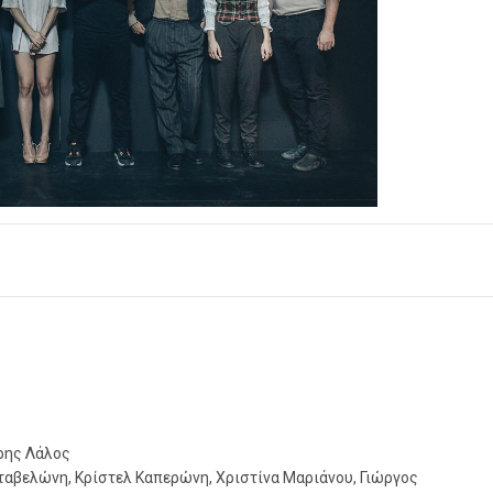
ρης Λάλος
ταβελώνη, Κρίστελ Καπερώνη, Χριστίνα Μαριάνου, Γιώργος