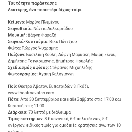
Ταυτότητα παράστασης
Λευτέρης, ένα περιστέρι δίχως ταίρι
Κείμενο:
Μαρίνα Πλεμένου
Σκηνοθεσία:
Νάντια Δαλκυριάδου
Μουσική:
Δάφνη Φαραζή
Σκηνικά-Κοστούμια:
Βίκυ Πάντζιου
Φώτα:
Γιώργος Ψυχράμης
Παίζουν:
Βασιλική Κούλη, Δάφνη Μαρκάκη, Μαίρη Ξένου,
Δημήτρης Τσιγκριμάνης, Δημήτρης Φουρλής
Σχεδιασμός αφίσας:
Στέφανος Μιχαηλίδης
Φωτογραφίες:
Αγάπη Καλογιάννη
Πού:
Θέατρο Άβατον, Ευπατριδών 3, Γκάζι,
www.theatroavaton.com
Πότε:
Από 30 Σεπτεμβρίου και κάθε Σάββατο στις 17:00 και
Κυριακή στις 11:00
Διάρκεια:
70 λεπτά με διάλειμμα
Τιμές εισιτηρίων:
8 € κανονικό, 6 € πολυτέκνων, 5 €
ανέργων, ειδικές τιμές για ομαδικές κρατήσεις άνω των 10
ατόμων