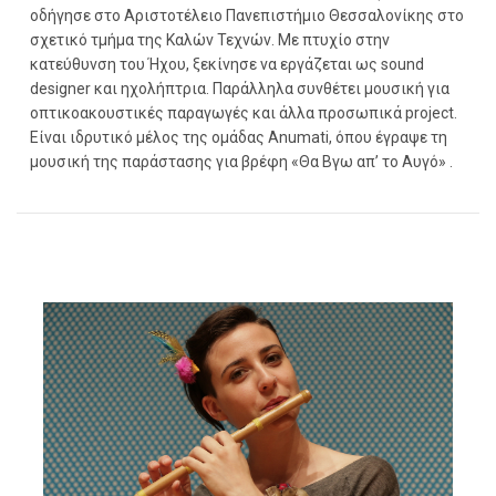
οδήγησε στο Αριστοτέλειο Πανεπιστήμιο Θεσσαλονίκης στο
σχετικό τμήμα της Καλών Τεχνών. Με πτυχίο στην
κατεύθυνση του Ήχου, ξεκίνησε να εργάζεται ως sound
designer και ηχολήπτρια. Παράλληλα συνθέτει μουσική για
οπτικοακουστικές παραγωγές και άλλα προσωπικά project.
Είναι ιδρυτικό μέλος της ομάδας Αnumati, όπου έγραψε τη
μουσική της παράστασης για βρέφη «Θα Bγω απ’ το Aυγό» .