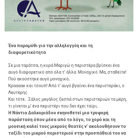
Ένα παραμύθι για την αλληλεγγύη και τη
διαφορετικότητα
Σε μια ταράτσα, η κυρά Μαριγώ η περιστέρα βρίσκει ένα
αυγό διαφορετικό από όλα τ’ άλλα. Μοναχικό. Μα, σταθείτε!
Πού ακούστηκε αυγό μοναχικό;
Κραααακ και τσουπ! Από τ’ αυγό βγαίνει ένα περιστεράκι, ο
Λευτέρης.
Και τότε… Σάλος μεγάλος ξεσπά στων περιστεριών τα μέρη,
τι γίνεται μ’ ένα περιστέρι που δεν έχει ταίρι;
Η Νάντια Δαλκυριάδου σκηνοθετεί μια τρυφερή
παράσταση όπου μέσα από το λόγο, το χορό και τη
μουσική καλεί τους μικρούς θεατές ν’ ακολουθήσουν το
ταξίδι του μικρού περιστεριού στην προσπάθειά του να