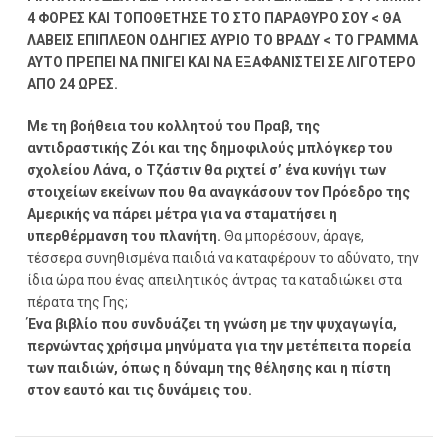
4 ΦΟΡΕΣ ΚΑΙ ΤΟΠΟΘΕΤΗΣΕ ΤΟ ΣΤΟ ΠΑΡΑΘΥΡΟ ΣΟΥ < ΘΑ
ΛΑΒΕΙΣ ΕΠΙΠΛΕΟΝ ΟΔΗΓΙΕΣ ΑΥΡΙΟ ΤΟ ΒΡΑΔΥ < ΤΟ ΓΡΑΜΜΑ
ΑΥΤΟ ΠΡΕΠΕΙ ΝΑ ΠΝΙΓΕΙ ΚΑΙ ΝΑ ΕΞΑΦΑΝΙΣΤΕΙ ΣΕ ΛΙΓΟΤΕΡΟ
ΑΠΟ 24 ΩΡΕΣ.
Με τη βοήθεια του κολλητού του Πραβ, της
αντιδραστικής Ζόι και της δημοφιλούς μπλόγκερ του
σχολείου Λάνα, ο Τζάστιν θα ριχτεί σ’ ένα κυνήγι των
στοιχείων εκείνων που θα αναγκάσουν τον Πρόεδρο της
Αμερικής να πάρει μέτρα για να σταματήσει η
υπερθέρμανση του πλανήτη.
Θα μπορέσουν, άραγε,
τέσσερα συνηθισμένα παιδιά να καταφέρουν το αδύνατο, την
ίδια ώρα που ένας απειλητικός άντρας τα καταδιώκει στα
πέρατα της Γης;
Ένα βιβλίο που συνδυάζει τη γνώση με την ψυχαγωγία,
περνώντας χρήσιμα μηνύματα για την μετέπειτα πορεία
των παιδιών, όπως η δύναμη της θέλησης και η πίστη
στον εαυτό και τις δυνάμεις του.