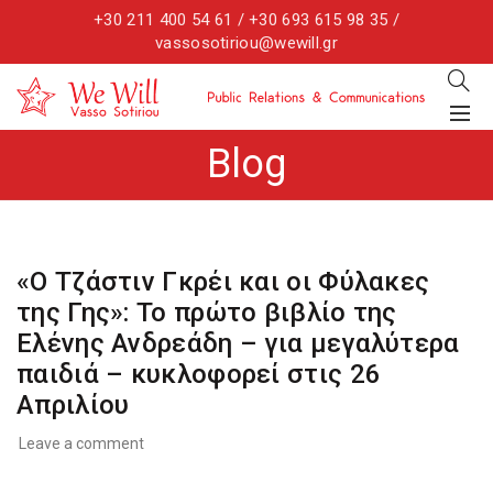
+30 211 400 54 61 / +30 693 615 98 35 /
vassosotiriou@wewill.gr
Blog
«Ο Τζάστιν Γκρέι και οι Φύλακες
της Γης»: Το πρώτο βιβλίο της
Ελένης Ανδρεάδη – για μεγαλύτερα
παιδιά – κυκλοφορεί στις 26
Απριλίου
Leave a comment