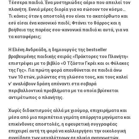
Τέσσερα παιδιά. Ένα μυστηριώδες αέριο που απειλεί τον
πλανήτη. Εννιά μέρες διορία για να σώσουν τον κόσμο…
Τι κάνεις όταν η αποστολή σου είναι το ακατόρθωτο και
εσύ είσαι ένα κανονικό παιδί; Φτάνει το θάρρος και η
βοήθεια της παρέας σου-κανονικά παιδιά κι αυτά, για να
τα καταφέρεις;
Η Ελένη Ανδρεάδη, η δημιουργός της bestseller
βραβευμένης παιδικής σειράς «Πράκτορες του Πλανήτη»
επιστρέφει με το βιβλίο «Ο Τζάστιν Γκρέι και οι Φύλακες
της Γης». Για πρώτη φορά απευθύνεται σε παιδιά άνω
των 10 ετών, μιλώντας στη γλώσσα τους, και τους καλεί
ν’ αναλάβουν δράση απέναντι στα σοβαρά
περιβαλλοντικά προβλήματα με τα οποία βρίσκεται
αντιμέτωπος ο πλανήτης.
Χωρίς διδακτισμούς αλλά με χιούμορ, επιχειρήματα και
μέσα από μια περιπέτεια γεμάτη απόρρητα μηνύματα και
επικίνδυνες αποστολές, η εφευρετική συγγραφέας
επιχειρεί αυτή τη φορά να καλλιεργήσει την οικολογική
συνείδηση των μεγαλύτερων σε ηλικία αναγνωστών,