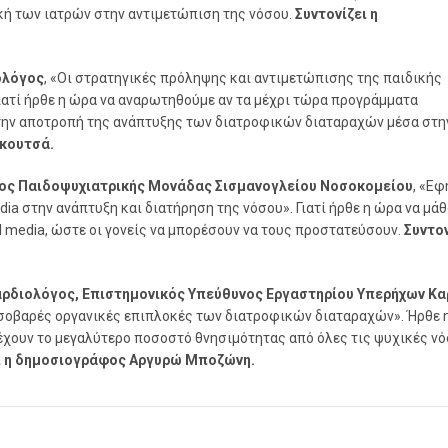
οκή των ιατρών στην αντιμετώπιση της νόσου.
Συντονίζει η
ολόγος
, «Οι στρατηγικές πρόληψης και αντιμετώπισης της παιδικής
ατί ήρθε η ώρα να αναρωτηθούμε αν τα μέχρι τώρα προγράμματα
την αποτροπή της ανάπτυξης των διατροφικών διαταραχών μέσα στη
ρκουτσά.
ος Παιδοψυχιατρικής Μονάδας Σισμανογλείου Νοσοκομείου
, «Εφ
dia στην ανάπτυξη και διατήρηση της νόσου». Γιατί ήρθε η ώρα να μά
al media, ώστε οι γονείς να μπορέσουν να τους προστατεύσουν.
Συντον
αρδιολόγος, Επιστημονικός Υπεύθυνος Εργαστηρίου Υπερήχων Κα
ο σοβαρές οργανικές επιπλοκές των διατροφικών διαταραχών». Ήρθε 
 έχουν το μεγαλύτερο ποσοστό θνησιμότητας από όλες τις ψυχικές νό
ι η δημοσιογράφος Αργυρώ Μποζώνη.