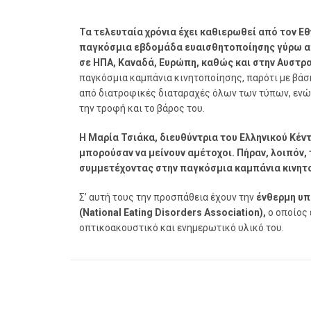
Τα τελευταία χρόνια έχει καθιερωθεί από τον Ε
παγκόσμια εβδομάδα ευαισθητοποίησης γύρω απ
σε ΗΠΑ, Καναδά, Ευρώπη, καθώς και στην Αυστρα
παγκόσμια καμπάνια κινητοποίησης, παρότι με βάσ
από διατροφικές διαταραχές όλων των τύπων, ενώ
την τροφή και το βάρος του.
Η Μαρία Τσιάκα, διευθύντρια του Ελληνικού Κέν
μπορούσαν να μείνουν αμέτοχοι. Πήραν, λοιπόν,
συμμετέχοντας στην παγκόσμια καμπάνια κινητ
Σ’ αυτή τους την προσπάθεια έχουν την
ένθερμη υπ
(National Eating Disorders Association),
ο οποίος 
οπτικοακουστικό και ενημερωτικό υλικό του.