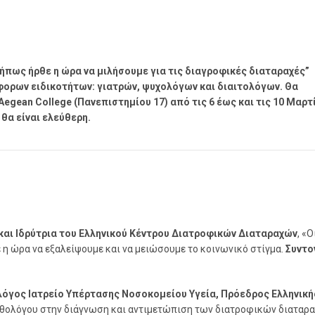
Μήπως ήρθε η ώρα να μιλήσουμε για τις διαγροφικές διαταραχές”
φορων ειδικοτήτων: γιατρών, ψυχολόγων και διαιτολόγων. Θα
egean College (Πανεπιστημίου 17) από τις 6 έως και τις 10 Μαρτ
 θα είναι ελεύθερη.
και Ιδρύτρια του Ελληνικού Κέντρου Διατροφικών Διαταραχών
, «Ο
θε η ώρα να εξαλείψουμε και να μειώσουμε το κοινωνικό στίγμα.
Συντον
όγος Ιατρείο Υπέρτασης Νοσοκομείου Υγεία, Πρόεδρος Ελληνική
αθολόγου στην διάγνωση και αντιμετώπιση των διατροφικών διαταρ