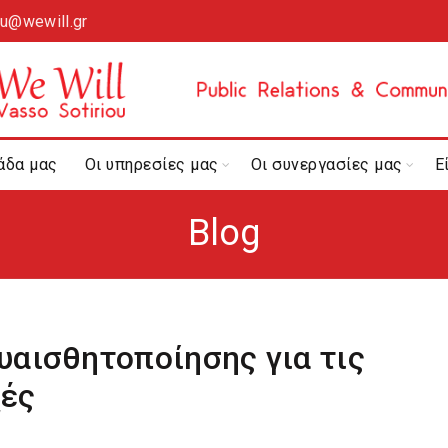
ou@wewill.gr
άδα μας
Οι υπηρεσίες μας
Οι συνεργασίες μας
Ε
Blog
υαισθητοποίησης για τις
χές