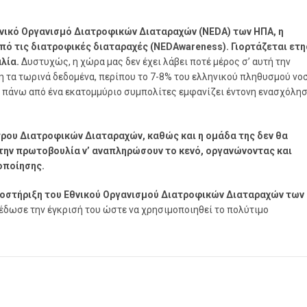
θνικό Οργανισμό Διατροφικών Διαταραχών (NEDA) των ΗΠΑ, η
ό τις διατροφικές διαταραχές (NEDAwareness). Γιορτάζεται ετ
λία.
Δυστυχώς, η χώρα μας δεν έχει λάβει ποτέ μέρος σ’ αυτή την
η τα τωρινά δεδομένα, περίπου το 7-8% του ελληνικού πληθυσμού νο
 πάνω από ένα εκατομμύριο συμπολίτες εμφανίζει έντονη ενασχόλησ
τρου Διατροφικών Διαταραχών, καθώς και η ομάδα της δεν θα
 την πρωτοβουλία ν’ αναπληρώσουν το κενό, οργανώνοντας και
οποίησης.
οστήριξη του Εθνικού Οργανισμού Διατροφικών Διαταραχών των
έδωσε την έγκρισή του ώστε να χρησιμοποιηθεί το πολύτιμο