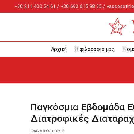
+30 211 400 54 61 / +30 693 615 98 35 / vassosotiri
Αρχική
Η φιλοσοφία μας
Η ομ
Παγκόσμια Εβδομάδα Ε
Διατροφικές Διαταρα
Leave a comment