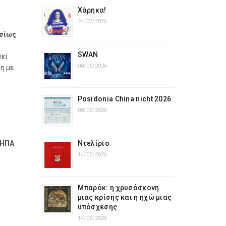
Χάρηκα!
24/07/2026
ησίως
SWAN
σεί
08/06/2026
η με
Posidonia China nicht 2026
08/06/2026
 ΗΠΑ
Ντελίριο
14/05/2026
Μπαρόκ: η χρυσόσκονη
μιας κρίσης και η ηχώ μιας
υπόσχεσης
14/05/2026