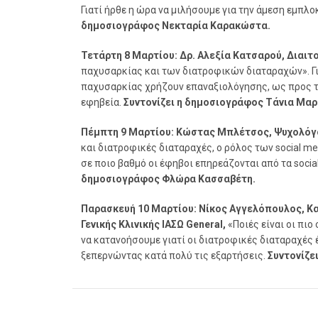
Γιατί ήρθε η ώρα να μιλήσουμε για την άμεση εμπλ
δημοσιογράφος Νεκταρία Καρακώστα.
Τετάρτη 8 Μαρτίου: Δρ. Αλεξία Κατσαρού, Διαιτ
παχυσαρκίας και των διατροφικών διαταραχών». Γι
παχυσαρκίας χρήζουν επαναξιολόγησης, ως προς 
εφηβεία.
Συντονίζει η δημοσιογράφος Τάνια Μα
Πέμπτη 9 Μαρτίου: Κώστας Μπλέτσος, Ψυχολόγ
και διατροφικές διαταραχές, ο ρόλος των social me
σε ποιο βαθμό οι έφηβοι επηρεάζονται από τα soci
δημοσιογράφος Φλώρα Κασσαβέτη.
Παρασκευή 10 Μαρτίου: Νίκος Αγγελόπουλος, Κ
Γενικής Κλινικής ΙΑΣΩ General,
«Ποιές είναι οι πι
να κατανοήσουμε γιατί οι διατροφικές διαταραχές
ξεπερνώντας κατά πολύ τις εξαρτήσεις.
Συντονίζε