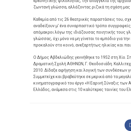
ερευνητικής φιλολογίας, την απαγγελία της αρχαία
ζωντανή γλώσσα, αλλάζοντας ριζικά τη σχέση μας μ
Καθεμία από τις 26 θεατρικές παραστάσεις του, σχ
αναδείξουν μ’ ένα συναρπαστικό τρόπο συγγραφείς
απόμακροι λόγω της ιδιάζουσας ποιητικής τους γ
γλώσσας, όχι μόνο να μη γίνεται το εμπόδιο για την
προκαλούν στο κοινό, ανεξαρτήτως ηλικίας και παι
Ο Δήμος Αβδελιώδης γεννήθηκε το 1952 στη Χίο. 
Δραματική Σχολή ΑΘΗΝΩΝ, Γ. Θεοδοσιάδη. Καλλιτεχν
2010. Δίδαξε αφήγηση και λογική των συνδέσεων γι
Συμμετείχε και βραβεύτηκε σε μερικά από τα μεγαλ
κινηματογραφικό του έργο «Η Εαρινή Σύναξις των
Ελλάδος, ανάμεσα στις 10 καλύτερες ταινίες του 