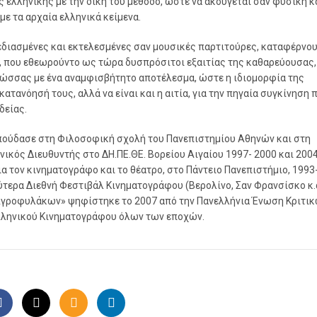
ς ελληνικής με την δική του μέθοδο, ώστε να ακούγεται σαν φυσική κ
ε τα αρχαία ελληνικά κείμενα.
εδιασμένες και εκτελεσμένες σαν μουσικές παρτιτούρες, καταφέρνου
, που εθεωρούντο ως τώρα δυσπρόσιτοι εξαιτίας της καθαρεύουσας, 
λώσσας με ένα αναμφισβήτητο αποτέλεσμα, ώστε η ιδιομορφία της
 κατανόησή τους, αλλά να είναι και η αιτία, για την πηγαία συγκίνηση 
δείας.
Σπούδασε στη Φιλοσοφική σχολή του Πανεπιστημίου Αθηνών και στη
ικός Διευθυντής στο ΔΗ.ΠΕ.ΘΕ. Βορείου Αιγαίου 1997- 2000 και 200
α τον κινηματογράφο και το θέατρο, στο Πάντειο Πανεπιστήμιο, 1993-
ύτερα Διεθνή Φεστιβάλ Κινηματογράφου (Βερολίνο, Σαν Φρανσίσκο κ.
 Αγροφυλάκων» ψηφίστηκε το 2007 από την Πανελλήνια Ένωση Κριτι
Ελληνικού Κινηματογράφου όλων των εποχών.