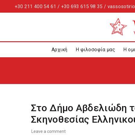
+30 211 400 54 61 / +30 693 615 98 35 / vassosotiri
Αρχική
Η φιλοσοφία μας
Η ομ
Στο Δήμο Αβδελιώδη τ
Σκηνοθεσίας Ελληνικο
Leave a comment