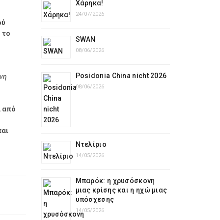
Χάρηκα!
24/07/2026
ού
 το
SWAN
08/06/2026
Posidonia China nicht 2026
ινη
08/06/2026
ά από
και
Ντελίριο
14/05/2026
Μπαρόκ: η χρυσόσκονη
μιας κρίσης και η ηχώ μιας
υπόσχεσης
14/05/2026