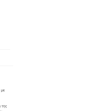
 με
ι της