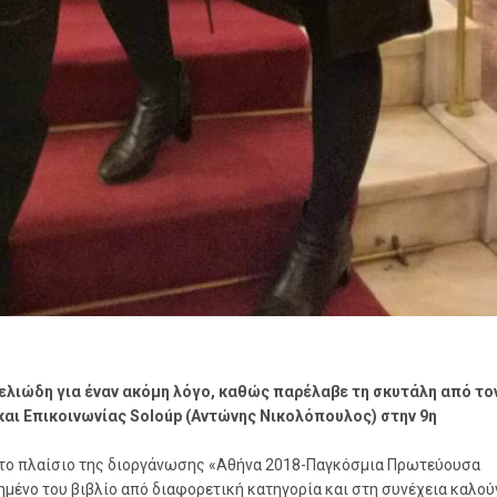
δελιώδη για έναν ακόμη λόγο, καθώς παρέλαβε τη σκυτάλη από το
και Επικοινωνίας Soloúp (Αντώνης Νικολόπουλος) στην 9η
στο πλαίσιο της διοργάνωσης «Αθήνα 2018-Παγκόσμια Πρωτεύουσα
ημένο του βιβλίο από διαφορετική κατηγορία και στη συνέχεια καλού