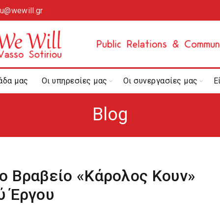
ou@wewill.gr
άδα μας
Οι υπηρεσίες μας
Οι συνεργασίες μας
Ε
Blog
ο Βραβείο «Κάρολος Κουν»
ύ Έργου