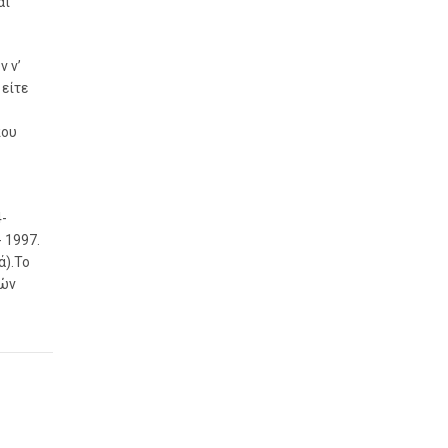
αι
ν ν’
είτε
που
4-
 1997.
ά).Το
κών