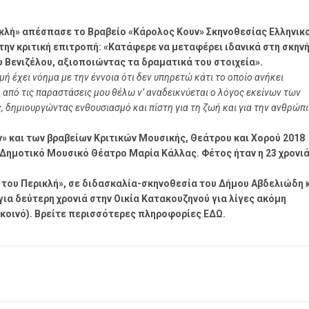
ικλή» απέσπασε το Βραβείο «Κάρολος Κουν» Σκηνοθεσίας Ελληνικ
ην κριτική επιτροπή: «Κατάφερε να μεταφέρει ιδανικά στη σκηνή
 Βενιζέλου, αξιοποιώντας τα δραματικά του στοιχεία».
ιμή έχει νόημα με την έννοια ότι δεν υπηρετώ κάτι το οποίο ανήκει
 από τις παραστάσεις μου θέλω ν’ αναδεικνύεται ο λόγος εκείνων των
 δημιουργώντας ενθουσιασμό και πίστη για τη ζωή και για την ανθρώπ
» και των βραβείων Κριτικών Μουσικής, Θεάτρου και Χορού 2018
Δημοτικό Μουσικό Θέατρο Μαρία Κάλλας. Φέτος ήταν η 23 χρονι
 του Περικλή», σε διδασκαλία-σκηνοθεσία του Δήμου Αβδελιώδη 
ια δεύτερη χρονιά στην Οικία Κατακουζηνού για λίγες ακόμη
ο κοινό). Βρείτε περισσότερες πληροφορίες
ΕΔΩ
.