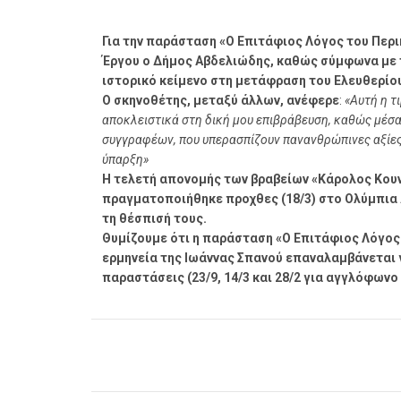
Για την παράσταση «Ο Επιτάφιος Λόγος του Περ
Έργου ο Δήμος Αβδελιώδης, καθώς σύμφωνα με τ
ιστορικό κείμενο στη μετάφραση του Ελευθερίου
Ο σκηνοθέτης, μεταξύ άλλων, ανέφερε
:
«Αυτή η τ
αποκλειστικά στη δική μου επιβράβευση, καθώς μέσα
συγγραφέων, που υπερασπίζουν πανανθρώπινες αξίες,
ύπαρξη»
Η τελετή απονομής των βραβείων «Κάρολος Κουν
πραγματοποιήθηκε προχθες (18/3) στο Ολύμπια 
τη θέσπισή τους.
Θυμίζουμε ότι η παράσταση «Ο Επιτάφιος Λόγος
ερμηνεία της Ιωάννας Σπανού επαναλαμβάνεται γ
παραστάσεις (23/9, 14/3 και 28/2 για αγγλόφων